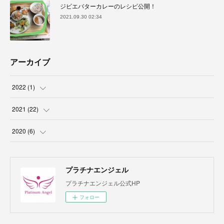
ジビエバターカレーのレシピ公開！
2021.09.30 02:34
アーカイブ
2022
(
1
)
(
1
)
2021
(
22
)
(
3
)
2020
(
6
)
(
2
)
(
1
)
プラチナエンジェル
(
3
)
(
5
)
プラチナエンジェル公式HP
(
2
)
フォロー
(
5
)