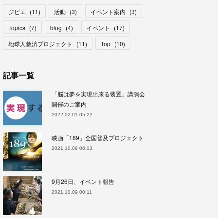
ジビエ
(
11
)
活動
(
3
)
イベント案内
(
3
)
Topics
(
7
)
blog
(
4
)
イベント
(
17
)
地球人救済プロジェクト
(
11
)
Top
(
10
)
記事一覧
「脳は夢を実現出来る装置」講演会
開催のご案内
2022.02.01 05:22
映画「189」全国普及プロジェクト
2021.10.09 06:13
9月26日、イベント報告
2021.10.09 00:11