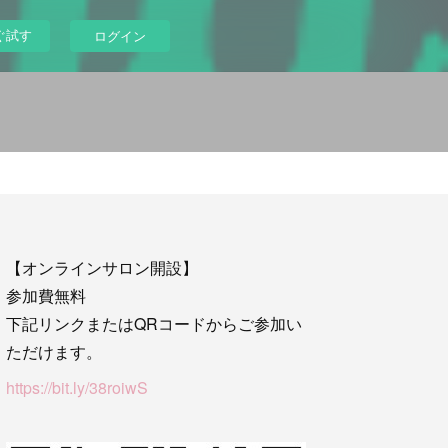
ぐ試す
ログイン
【オンラインサロン開設】
参加費無料
下記リンクまたはQRコードからご参加い
ただけます。
https://bit.ly/38roiwS