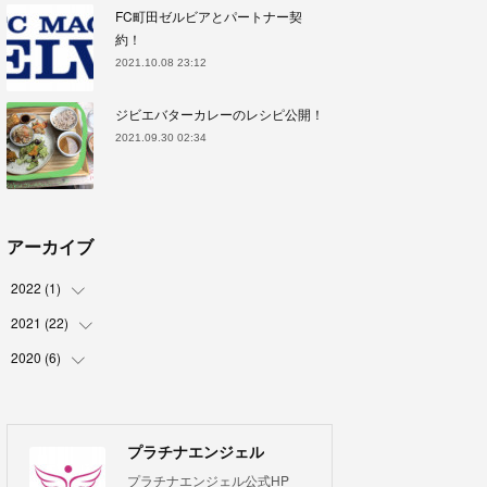
FC町田ゼルビアとパートナー契
約！
2021.10.08 23:12
ジビエバターカレーのレシピ公開！
2021.09.30 02:34
アーカイブ
2022
(
1
)
2021
(
22
(
1
)
)
2020
(
6
)
(
3
)
(
2
)
(
1
)
(
3
)
(
5
)
プラチナエンジェル
(
2
)
プラチナエンジェル公式HP